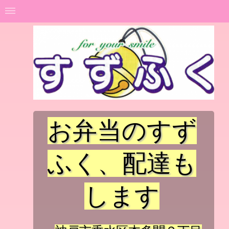
お弁当のすず
ふく、配達も
します